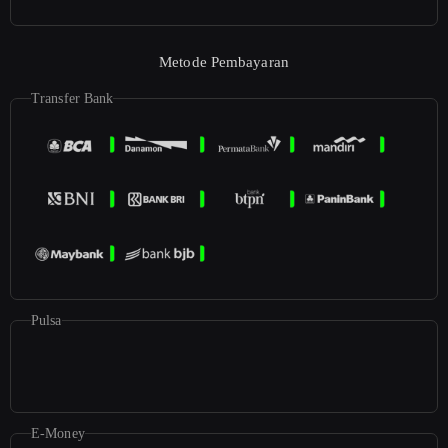
Metode Pembayaran
Transfer Bank
Pulsa
E-Money