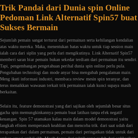
Trik Pandai dari Dunia spin Online
Pedoman Link Alternatif Spin57 buat
Sukses Bermain
Sejumlah pemain sangat terturut dari permainan serta kehilangan kendalian
atas waktu mereka. Maka, menentukan batas waktu untuk tiap session main
ialah cara dari siplin yang perlu dari mengikutinya. Link Alternatif Spin57
memberi saran biar pemain bukan sekedar terdiam dari permainan itu sendiri.
Tapi, pengembangan pengetahuan perihal dunia spin online perlu pula.
Pengubahan technologi dan mode anyar bisa mengubah pengalaman main.
Meng ikuti informasi industri, membaca review mesin spin teranyar, dan
terus menaikkan wawasan terkait trik permainan ialah kunci supaya masih
berkaitan.
Selain itu, feature demonstrasi yang dari sajikan oleh sejumlah besar situs
gacha spin memungkinkannya pemain buat latihan tanpa efek negatif
keuangan. Spin 57 utamakan kalau main dalam model demonstrasi yaitu
langkah efisien memperasah keahlian dan mencoba trik. dari saat udah dari
terapankan dari dalam permainan, pemain dari peringatkan tidak untuk dari