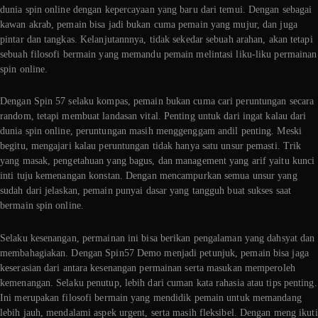
dunia spin online dengan kepercayaan yang baru dari temui. Dengan sebagai
kawan akrab, pemain bisa jadi bukan cuma pemain yang mujur, dan juga
pintar dan tangkas. Kelanjutannnya, tidak sekedar sebuah arahan, akan tetapi
sebuah filosofi bermain yang memandu pemain melintasi liku-liku permainan
spin online.
Dengan Spin 57 selaku kompas, pemain bukan cuma cari peruntungan secara
random, tetapi membuat landasan vital. Penting untuk dari ingat kalau dari
dunia spin online, peruntungan masih menggenggam andil penting. Meski
begitu, mengajari kalau peruntungan tidak hanya satu unsur pemasti. Trik
yang masak, pengetahuan yang bagus, dan management yang arif yaitu kunci
inti tuju kemenangan konstan. Dengan mencampurkan semua unsur yang
sudah dari jelaskan, pemain punyai dasar yang tangguh buat sukses saat
bermain spin online.
Selaku kesenangan, permainan ini bisa berikan pengalaman yang dahsyat dan
membahagiakan. Dengan Spin57 Demo menjadi petunjuk, pemain bisa jaga
keserasian dari antara kesenangan permainan serta masukan memperoleh
kemenangan. Selaku penutup, lebih dari cuman kata rahasia atau tips penting.
Ini merupakan filosofi bermain yang mendidik pemain untuk memandang
lebih jauh, mendalami aspek urgent, serta masih fleksibel. Dengan meng ikuti