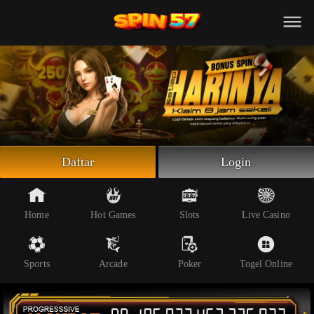
Beranda
Slot Online
Live Casino
Sportsbook
Arcade
Togel Online
Daftar
Login
Poker
Whatsapp
Home
Hot Games
Slots
Live Casino
Telegram
Sports
Arcade
Poker
Togel Online
Livechat