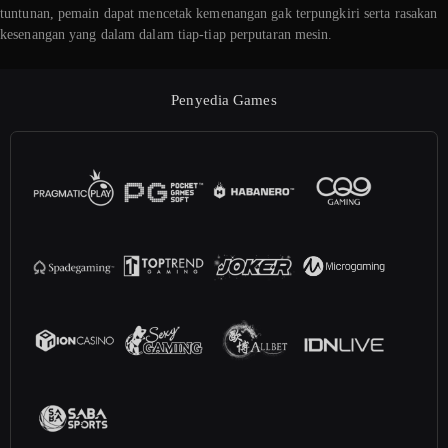
tuntunan, pemain dapat mencetak kemenangan gak terpungkiri serta rasakan
kesenangan yang dalam dalam tiap-tiap perputaran mesin.
Penyedia Games