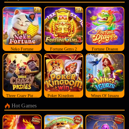
Neko Fortune
Fortune Gems 2
Fortune Dragon
Three Crazy Piggies
Poker Kingdom Win
Wings Of Iguazu
Hot Games