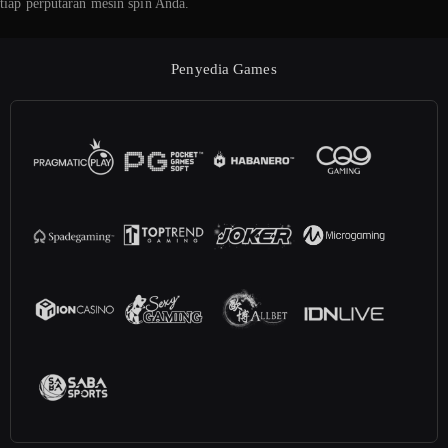
tiap perputaran mesin spin Anda.
Penyedia Games