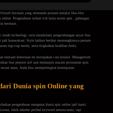
filosofi bermain yang memandu pemain melalui liku-liku
online. Pengetahuan terkait trik kerja mesin spin , gabungan
ktu bermain.
ti mode technologi, serta mendalami pengembangan anyar bisa
i jadi konsentrasi. Style latihan berikut memungkinnya pemain
san tiap-tiap mesin, serta tingkatkan keahlian Anda.
an menaati ketentuan itu merupakan cara krusial. Management
sikan biar pemain arif saat menunjuk macam permainan spin.
 sesuai sama, Anda bisa mempertingkat kesempatan
ari Dunia spin Online yang
erbaikan pengetahuan mengenai dunia spin online jadi kunci
arena, tidak sekedar perihal keyword semata-mata, tapi