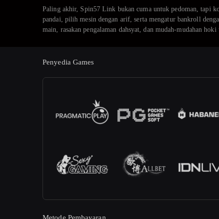
Paling akhir, Spin57 Link bukan cuma untuk pedoman, tapi k
pandai, pilih mesin dengan arif, serta mengatur bankroll den
main, rasakan pengalaman dahsyat, dan mudah-mudahan hoki te
Penyedia Games
Metode Pembayaran