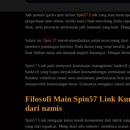
Jadi pemain gacha spin online
Spin57 Link
yang mau mencapai 
pergachaan spin online, miliki kunci buat menolong Anda capa
ikon, serta peraturan permainan jadi landasan yang kuat. Deng
Selain itu,
Spin 57
merekomendasikan untuk terus meng ikuti p
memberi pandangan bernilai. Pada dunia yang tetap beralih, p
buat latihan tanpa ada dampak negatif keuangan. Dengan berma
Spin57 Link pula menyorot keutamaan management bankroll ya
bankroll yang bagus meyakinkan kesinambungan permainan ser
Ketahui volatilitas mesin serta mendalami pembayaran bisa 
memperoleh kemenangan besar. Utamanya mengatur emosi men
Filosofi Main Spin57 Link Ku
dari namis
Spin57 Link mengajar kalau masih konsentrasi dari taktik yan
yang dari tegaskan. Meng ikuti info industri, membaca uraian