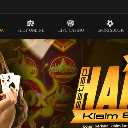
DA
SLOT ONLINE
LIVE CASINO
SPORTSBOOK