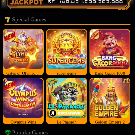
Special Games
Gates of Olympus Super Scatter
super gems
Bang Gacor 1000
Olympus Wins
Le Pharaoh
Golden Empire 2
Popular Games