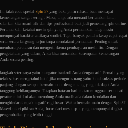
Ini ialah code spesial
Spin 57
yang buka pintu rahasia buat mencapai
kemenangan sangat sering . Maka, tanpa ada menanti bertambah lama,
silahkan kita susuri trik dan tips professional buat jadi pemenang spin online.
Pertama kali, ketahui mesin spin yang Anda permainkan. Tiap mesin
mempunyai karakter antiknya sendiri. Tapi, banyak pemain kerap cepat-cepat
serta secara langsung terjun tanpa mendalami permainan. Penting untuk
membaca peraturan dan mengerti skema pembayaran mesin itu. Dengan
pengetahuan yang dalam, Anda bisa menambah kesempatan kemenangan
Anda secara penting.
langkah seterusnya yaitu mengatur bankroll Anda dengan arif. Pemain yang
telah sukses mengetahui betul jika mengurus uang yaitu kunci sukses periode
panjang. Jangan sempat bermain-main dengan uang yang tak dapat Anda
tanggung kehilangannya. Tetapkan batasan harian atau mingguan serta taati
peraturan ini. Ini akan menolong Anda masih ada dalam kendalian dan
menghindar dampak negatif rugi besar. Waktu bermain-main dengan Spin57
Maxwin dari pikiran Anda, focus dari mesin spin yang mempunyai tingkat
pengembalian yang lebih tinggi.