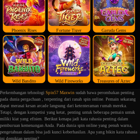
Phoenix Rises
Fortune Tiger
Garuda Gems
Wild Bandito
Wild Fireworks
Treasures of Aztec
Perkembangan tehnologi
Spin57 Maxwin
sudah bawa perombakan penting
pada dunia pergachaan , terpenting dari ranah spin online. Pemain sekarang
dapat merasai kesan arcade langsung dari ketenteraman rumah mereka.
Tetapi, dengan kompetisi yang ketat, penting untuk beberapa pemain untuk
miliki kiat yang efisien. Berikut kenapa jadi kata rahasia penting dalam
pemburuan kemenangan Anda. Pada dunia spin online yang penuh warna,
pengetahuan dalam bisa jadi kunci keberhasilan. Apa yang bikin kata rahasia
ini demikian penting?