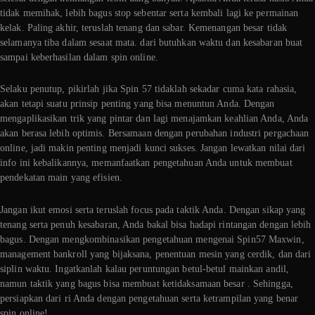
tidak memihak, lebih bagus stop sebentar serta kembali lagi ke permainan
kelak. Paling akhir, teruslah tenang dan sabar. Kemenangan besar tidak
selamanya tiba dalam sesaat mata. dari butuhkan waktu dan kesabaran buat
sampai keberhasilan dalam spin online.
Selaku penutup, pikirlah jika Spin 57 tidaklah sekadar cuma kata rahasia,
akan tetapi suatu prinsip penting yang bisa menuntun Anda. Dengan
mengaplikasikan trik yang pintar dan lagi menajamkan keahlian Anda, Anda
akan berasa lebih optimis. Bersamaan dengan perubahan industri pergachaan
online, jadi makin penting menjadi kunci sukses. Jangan lewatkan nilai dari
info ini kebalikannya, memanfaatkan pengetahuan Anda untuk membuat
pendekatan main yang efisien.
Jangan ikut emosi serta teruslah focus pada taktik Anda. Dengan sikap yang
tenang serta penuh kesabaran, Anda bakal bisa hadapi rintangan dengan lebih
bagus. Dengan mengkombinasikan pengetahuan mengenai Spin57 Maxwin,
management bankroll yang bijaksana, penentuan mesin yang cerdik, dan dari
siplin waktu. Ingatkanlah kalau peruntungan betul-betul mainkan andil,
namun taktik yang bagus bisa membuat ketidaksamaan besar . Sehingga,
persiapkan dari ri Anda dengan pengetahuan serta ketrampilan yang benar
spin online!