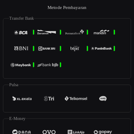
Metode Pembayaran
Transfer Bank
Pulsa
E-Money