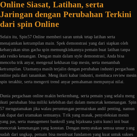
Online Siasat, Latihan, serta
Jaringan dengan Perubahan Terkini
dari spin Online
Selain itu, Spin57 Online memberi saran untuk tetap latihan serta
menajamkan ketrampilan main. Spek demonstrasi yang dari siapkan oleh
kebanyakan situs gacha spin memungkinkannya pemain buat latihan tanpa
ada resiko keuangan. Dengan main dalam style demonstrasi, Anda bisa
mencoba trik anyar, mengenal kekhasan tiap mesin, serta menambah
ketrampilan. Utamanya masih terjalin dengan perubahan industri pergachaan
online pula dari tanamkan. Meng ikuti kabar industri, membaca review mesin
spin terakhir, serta mengerti trend anyar pemahaman mempunyai nilai.
Dunia pergachaan online makin berkembang, serta pemain yang selalu meng
ikuti perubahan bisa miliki kelebihan dari dalam mencetak kemenangan. Spin
57 mengutamakan jika walau peruntungan permainkan andil penting, namun
tak dapat dari utamakan semuanya. Trik yang masak, penyeleksian mesin
yang pas, serta management bankroll yang bijaksana yaitu kunci inti buat
mencetak kemenangan yang konstan. Dengan menyatukan semua unsur yang
sudah dari ungkap, pemain bisa membuat fundamen yang kuat untuk sukses