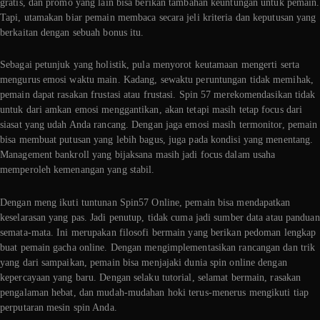
gratis, dan promo yang lain bisa berikan tambahan keuntungan untuk pemain.
Tapi, utamakan biar pemain membaca secara jeli kriteria dan keputusan yang
berkaitan dengan sebuah bonus itu.
Sebagai petunjuk yang holistik, pula menyorot keutamaan mengerti serta
mengurus emosi waktu main. Kadang, sewaktu peruntungan tidak memihak,
pemain dapat rasakan frustasi atau frustasi. Spin 57 merekomendasikan tidak
untuk dari amkan emosi menggantikan, akan tetapi masih tetap focus dari
siasat yang udah Anda rancang. Dengan jaga emosi masih termonitor, pemain
bisa membuat putusan yang lebih bagus, juga pada kondisi yang menentang.
Management bankroll yang bijaksana masih jadi focus dalam usaha
memperoleh kemenangan yang stabil.
Dengan meng ikuti tuntunan Spin57 Online, pemain bisa mendapatkan
keselarasan yang pas. Jadi penutup, tidak cuma jadi sumber data atau panduan
semata-mata. Ini merupakan filosofi bermain yang berikan pedoman lengkap
buat pemain gacha online. Dengan mengimplementasikan rancangan dan trik
yang dari sampaikan, pemain bisa menjajaki dunia spin online dengan
kepercayaan yang baru. Dengan selaku tutorial, selamat bermain, rasakan
pengalaman hebat, dan mudah-mudahan hoki terus-menerus mengikuti tiap
perputaran mesin spin Anda.