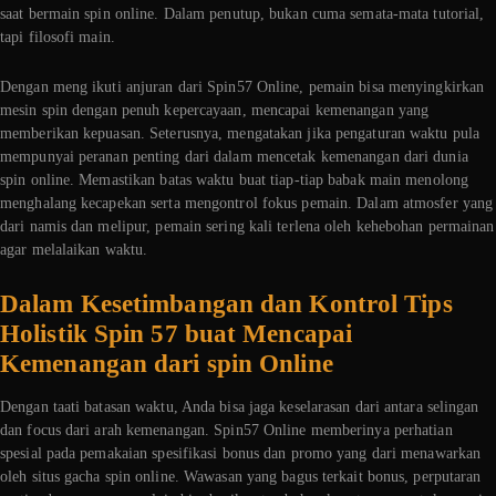
saat bermain spin online. Dalam penutup, bukan cuma semata-mata tutorial,
tapi filosofi main.
Dengan meng ikuti anjuran dari Spin57 Online, pemain bisa menyingkirkan
mesin spin dengan penuh kepercayaan, mencapai kemenangan yang
memberikan kepuasan. Seterusnya, mengatakan jika pengaturan waktu pula
mempunyai peranan penting dari dalam mencetak kemenangan dari dunia
spin online. Memastikan batas waktu buat tiap-tiap babak main menolong
menghalang kecapekan serta mengontrol fokus pemain. Dalam atmosfer yang
dari namis dan melipur, pemain sering kali terlena oleh kehebohan permainan
agar melalaikan waktu.
Dalam Kesetimbangan dan Kontrol Tips
Holistik Spin 57 buat Mencapai
Kemenangan dari spin Online
Dengan taati batasan waktu, Anda bisa jaga keselarasan dari antara selingan
dan focus dari arah kemenangan. Spin57 Online memberinya perhatian
spesial pada pemakaian spesifikasi bonus dan promo yang dari menawarkan
oleh situs gacha spin online. Wawasan yang bagus terkait bonus, perputaran