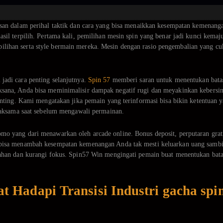
n dalam perihal taktik dan cara yang bisa menaikkan kesempatan kemenanga
il terpilih. Pertama kali, pemilihan mesin spin yang benar jadi kunci kemaj
ihan serta style bermain mereka. Mesin dengan rasio pengembalian yang cu
adi cara penting selanjutnya.
Spin 57
memberi saran untuk menentukan batas t
ana, Anda bisa meminimalisir dampak negatif rugi dan meyakinkan kebersin
nting. Kami mengatakan jika pemain yang terinformasi bisa bikin ketentuan 
saksama saat sebelum mengawali permainan.
o yang dari menawarkan oleh arcade online. Bonus deposit, perputaran grat
bisa menambah kesempatan kemenangan Anda tak mesti keluarkan uang sambil
ahan dan kurangi fokus. Spin57 Win mengingati pemain buat menentukan batas
at Hadapi Transisi Industri gacha sp