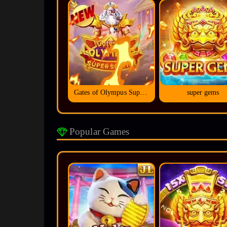
Gates of Olympus Super Scatter
super gems
Popular Games