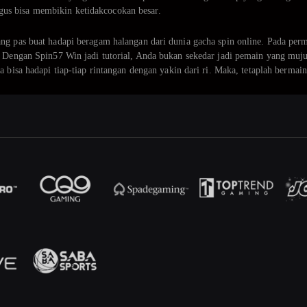
us bisa membikin ketidakcocokan besar.
ng pas buat hadapi beragam halangan dari dunia gacha spin online. Pada perma
r. Dengan Spin57 Win jadi tutorial, Anda bukan sekedar jadi pemain yang muj
da bisa hadapi tiap-tiap rintangan dengan yakin dari ri. Maka, tetaplah berma