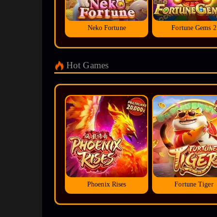
Neko Fortune
Fortune Gems 2
Hot Games
Phoenix Rises
Fortune Tiger