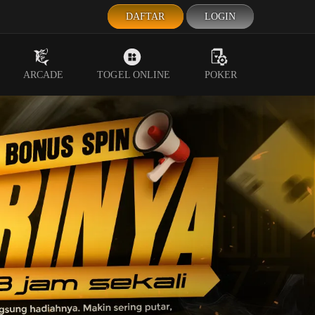
DAFTAR
LOGIN
ARCADE
TOGEL ONLINE
POKER