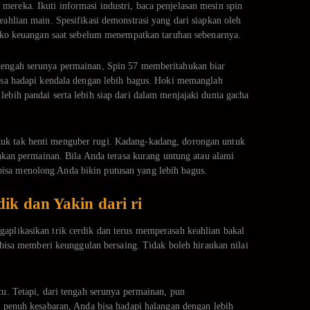
ereka. Ikuti informasi industri, baca penjelasan mesin spin
ahlian main. Spesifikasi demonstrasi yang dari siapkan oleh
siko keuangan saat sebelum menempatkan taruhan sebenarnya.
 tengah serunya permainan, Spin 57 memberitahukan biar
bisa hadapi kendala dengan lebih bagus. Hoki memanglah
bih pandai serta lebih siap dari dalam menjajaki dunia gacha
tuk tak henti menguber rugi. Kadang-kadang, dorongan untuk
nkan permainan. Bila Anda terasa kurang untung atau alami
h bisa menolong Anda bikin putusan yang lebih bagus.
ik dan Yakin dari ri
aplikasikan trik cerdik dan terus memperasah keahlian bakal
 bisa memberi keunggulan bersaing. Tidak boleh hiraukan nilai
u. Tetapi, dari tengah serunya permainan, pun
n penuh kesabaran, Anda bisa hadapi halangan dengan lebih