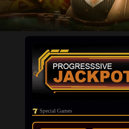
Special Games